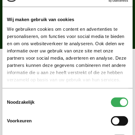
optimale bescherming en duurzaamheid te
garanderen. Het resultaat is een prachtig,
Wij maken gebruik van cookies
functioneel dak dat klaar is om weer jaren mee te
We gebruiken cookies om content en advertenties te
gaan.
personaliseren, om functies voor social media te bieden
en om ons websiteverkeer te analyseren. Ook delen we
informatie over uw gebruik van onze site met onze
partners voor social media, adverteren en analyse. Deze
partners kunnen deze gegevens combineren met andere
informatie die u aan ze heeft verstrekt of die ze hebben
VRIJBLIJVENDE DAKINSPECTIE
verzameld op basis van uw gebruik van hun services.
Een vrijblijvende
dakinspectie
door Bonné
Dak geeft u een helder overzicht van de
Toestemmingsselectie
Noodzakelijk
staat van uw dak. Onze ervaren
dakdekkers inspecteren zowel platte
daken als een hellende dak om eventuele
Voorkeuren
problemen zoals losse dakpannen, schade
door weersinvloeden of slijtage vast te