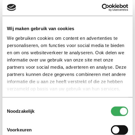
LOON OP ZAND
HELMOND
Wij maken gebruik van cookies
We gebruiken cookies om content en advertenties te
personaliseren, om functies voor social media te bieden
VENRAY
en om ons websiteverkeer te analyseren. Ook delen we
informatie over uw gebruik van onze site met onze
partners voor social media, adverteren en analyse. Deze
WEERT
partners kunnen deze gegevens combineren met andere
informatie die u aan ze heeft verstrekt of die ze hebben
verzameld op basis van uw gebruik van hun services.
VENLO
Toestemmingsselectie
Noodzakelijk
ROERMOND
Voorkeuren