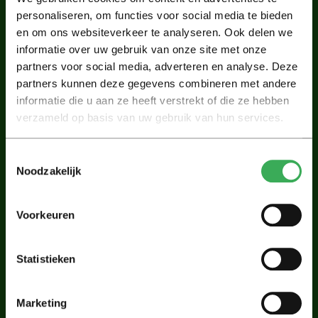
Wij maken foto’s en video’s van de situatie
personaliseren, om functies voor social media te bieden
Wij inspecteren het dak op gebreken
en om ons websiteverkeer te analyseren. Ook delen we
U ontvangt zo nodig een gratis offerte om de
informatie over uw gebruik van onze site met onze
gebreken te herstellen
partners voor social media, adverteren en analyse. Deze
partners kunnen deze gegevens combineren met andere
PRIJSINDICATIE AANVRAGEN
informatie die u aan ze heeft verstrekt of die ze hebben
verzameld op basis van uw gebruik van hun services.
Toestemmingsselectie
Noodzakelijk
Voorkeuren
Statistieken
Marketing