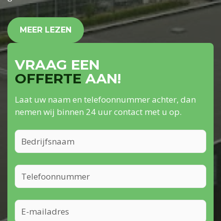
MEER LEZEN
VRAAG EEN
OFFERTE
AAN!
Laat uw naam en telefoonnummer achter, dan
nemen wij binnen 24 uur contact met u op.
BEDRIJFSNAAM
TELEFOONNUMMER
E-
MAILADRES