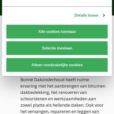
Details tonen
WAARVOOR KUNT U
Alle cookies toestaan
BIJ ONS TERECHT
Selectie toestaan
Alleen noodzakelijke cookies
DAKWERKZAAMHEDEN
Bonné Dakonderhoud heeft ruime
ervaring met het aanbrengen van bitumen
dakbedekking, het renoveren van
schoorstenen en werkzaamheden aan
zowel platte als hellende daken. Ook voor
het vervangen, repareren en leggen van