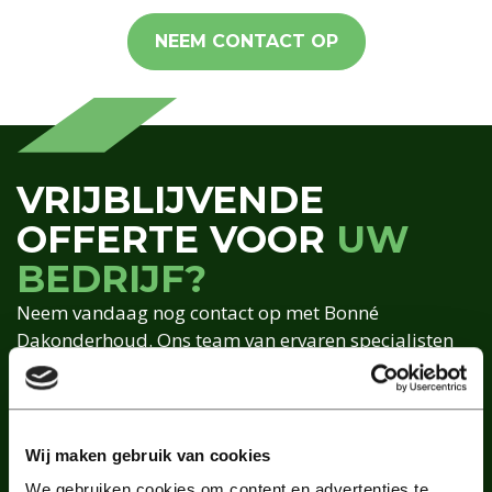
NEEM CONTACT OP
VRIJBLIJVENDE
OFFERTE VOOR
UW
BEDRIJF?
Neem vandaag nog contact op met Bonné
Dakonderhoud. Ons team van ervaren specialisten
denkt graag met u mee en biedt deskundig advies
op maat. Voor preventief onderhoud, een
dakinspectie of een concrete offerte voor uw
bedrijfspand, ons team staat voor u klaar.
Wij maken gebruik van cookies
Wij rekenen geen voorrijkosten
We gebruiken cookies om content en advertenties te